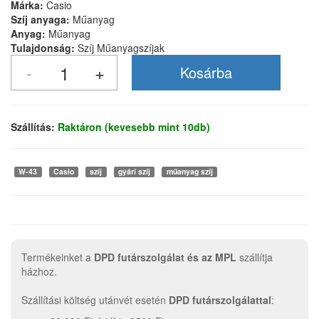
Márka:
Casio
Szíj anyaga:
Műanyag
Anyag:
Műanyag
Tulajdonság:
Szíj Műanyagszíjak
Szállítás:
Raktáron (kevesebb mint 10db)
W-43
Casio
szíj
gyári szíj
műanyag szíj
Termékeinket a
DPD futárszolgálat és az MPL
szállítja
házhoz.
Szállítási költség utánvét esetén
DPD futárszolgálattal
: