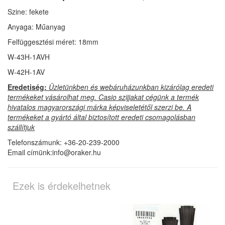
Szine: fekete
Anyaga: Műanyag
Felfüggesztési méret: 18mm
W-43H-1AVH
W-42H-1AV
Eredetiség:
Üzletünkben és webáruházunkban kizárólag eredeti
termékeket vásárolhat meg. Casio szijjakat cégünk a termék
hivatalos magyarországi márka képviseletétől szerzi be. A
termékeket a gyártó által biztosított eredeti csomagolásban
szállítjuk
Telefonszámunk: +36-20-239-2000
Email címünk:info@oraker.hu
Ezek is érdekelhetnek