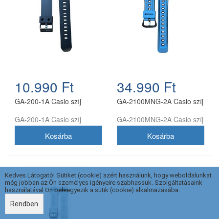
10.990 Ft
34.990 Ft
GA-200-1A Casio szíj
GA-2100MNG-2A Casio szíj
GA-200-1A Casio szíj
GA-2100MNG-2A Casio szíj
Kedves Látogató! Sütiket (cookie) azért használunk, hogy weboldalunkat
még jobban az Ön személyes igényeire szabhassuk. Szolgáltatásaink
használatával Ön beleegyezik a sütik (cookie) alkalmazásába.
Rendben