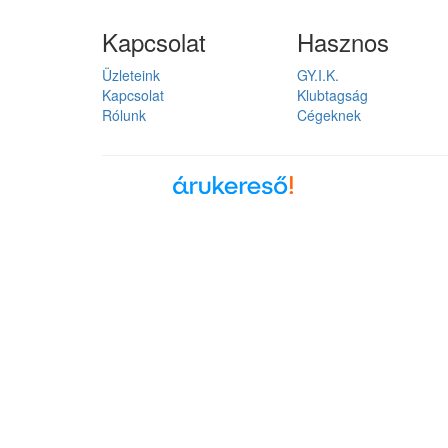
Kapcsolat
Hasznos
Üzleteink
GY.I.K.
Kapcsolat
Klubtagság
Rólunk
Cégeknek
Árukereső, a hiteles
vásárlási kalauz