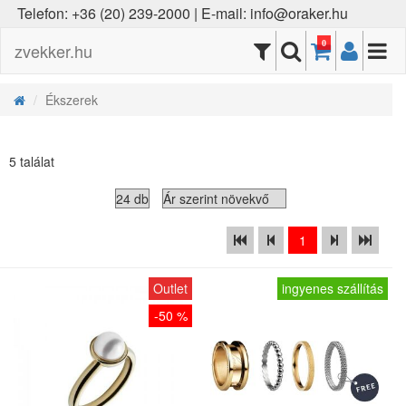
Telefon: +36 (20) 239-2000 | E-mail: info@oraker.hu
0
zvekker.hu
Ékszerek
5 találat
1
Outlet
ingyenes szállítás
-50 %