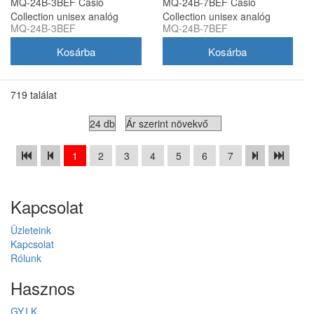
MQ-24B-3BEF Casio
MQ-24B-7BEF Casio
Collection unisex analóg
Collection unisex analóg
MQ-24B-3BEF
MQ-24B-7BEF
karóra
karóra
719 találat
1
2
3
4
5
6
7
Kapcsolat
Üzleteink
Kapcsolat
Rólunk
Hasznos
GY.I.K.