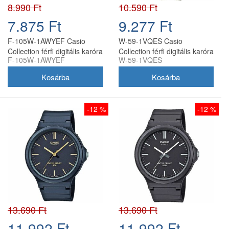
8.990 Ft
10.590 Ft
7.875 Ft
9.277 Ft
F-105W-1AWYEF Casio
W-59-1VQES Casio
Collection férfi digitális karóra
Collection férfi digitális karóra
F-105W-1AWYEF
W-59-1VQES
-12 %
-12 %
13.690 Ft
13.690 Ft
11.992 Ft
11.992 Ft