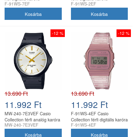
F-91WS-7EF
F-91WS-2EF
-12 %
-12 %
13.690 Ft
13.690 Ft
11.992 Ft
11.992 Ft
MW-240-7E3VEF Casio
F-91WS-4EF Casio
Collection férfi analóg karóra
Collection férfi digitális karóra
MW-240-7E3VEF
F-91WS-4EF