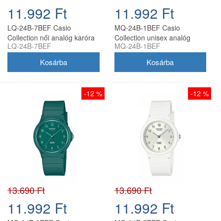
11.992 Ft
11.992 Ft
LQ-24B-7BEF Casio
MQ-24B-1BEF Casio
Collection női analóg karóra
Collection unisex analóg
LQ-24B-7BEF
MQ-24B-1BEF
karóra
-12 %
-12 %
13.690 Ft
13.690 Ft
11.992 Ft
11.992 Ft