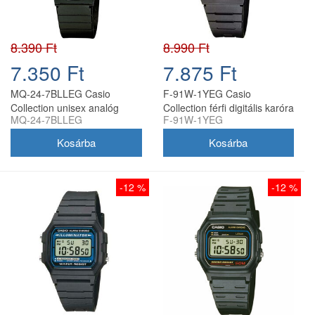
8.390 Ft
8.990 Ft
7.350 Ft
7.875 Ft
MQ-24-7BLLEG Casio
F-91W-1YEG Casio
Collection unisex analóg
Collection férfi digitális karóra
MQ-24-7BLLEG
F-91W-1YEG
karóra
-12 %
-12 %