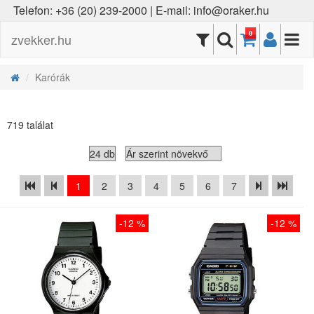
Telefon: +36 (20) 239-2000 | E-mail: info@oraker.hu
0
zvekker.hu
Karórák
719 találat
1
2
3
4
5
6
7
-12 %
-12 %