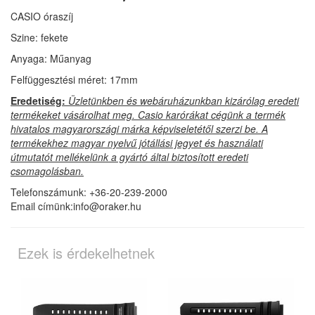
CASIO óraszíj
Szine: fekete
Anyaga: Műanyag
Felfüggesztési méret: 17mm
Eredetiség:
Üzletünkben és webáruházunkban kizárólag eredeti
termékeket vásárolhat meg. Casio karórákat cégünk a termék
hivatalos magyarországi márka képviseletétől szerzi be. A
termékekhez magyar nyelvű jótállási jegyet és használati
útmutatót mellékelünk a gyártó által biztosított eredeti
csomagolásban.
Telefonszámunk: +36-20-239-2000
Email címünk:info@oraker.hu
Ezek is érdekelhetnek