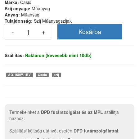
Márka:
Casio
Szíj anyaga:
Műanyag
Anyag:
Műanyag
Tulajdonság:
Szíj Műanyagszíjak
Szállítás:
Raktáron (kevesebb mint 10db)
AQ-160W-1BV
Casio
szíj
Termékeinket a
DPD futárszolgálat és az MPL
szállítja
házhoz.
Szállítási költség utánvét esetén
DPD futárszolgálattal
: