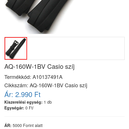
AQ-160W-1BV Casio szíj
Termékkód:
A10137491A
Cikkszám:
AQ-160W-1BV Casio szíj
Ár:
2.990 Ft
Kiszerelési egység:
1 db
Egységár:
0 Ft/
ÁR:
5000 Forint alatt