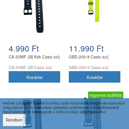
4.990 Ft
11.990 Ft
CA-53WF-2B Kék Casio szíj
GBD-200-9 Casio szíj
CA-53WF-2B Casio szíj
GBD-200-9 Casio szíj
ingyenes szállítás
Kedves Látogató! Sütiket (cookie) azért használunk, hogy weboldalunkat
még jobban az Ön személyes igényeire szabhassuk. Szolgáltatásaink
használatával Ön beleegyezik a sütik (cookie) alkalmazásába.
Rendben