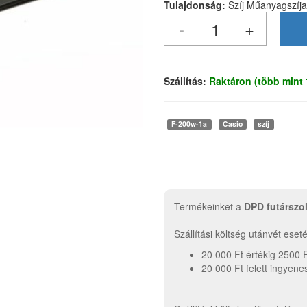
Tulajdonság:
Szíj Műanyagszíj
Szállítás:
Raktáron (több mint
F-200w-1a
Casio
szíj
Termékeinket a
DPD futárszo
Szállítási költség utánvét ese
20 000 Ft értékig 2500 
20 000 Ft felett ingyene