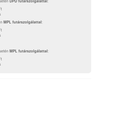
esetén
DPD futárszolgálattal
:
Ft
s
tén
MPL futárszolgálattal
:
Ft
s
esetén
MPL futárszolgálattal
:
Ft
s