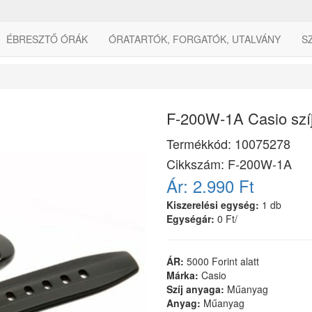
ÉBRESZTŐ ÓRÁK
ÓRATARTÓK, FORGATÓK, UTALVÁNY
S
F-200W-1A Casio szí
Termékkód:
10075278
Cikkszám:
F-200W-1A
Ár:
2.990 Ft
Kiszerelési egység:
1 db
Egységár:
0 Ft/
ÁR:
5000 Forint alatt
Márka:
Casio
Szíj anyaga:
Műanyag
Anyag:
Műanyag