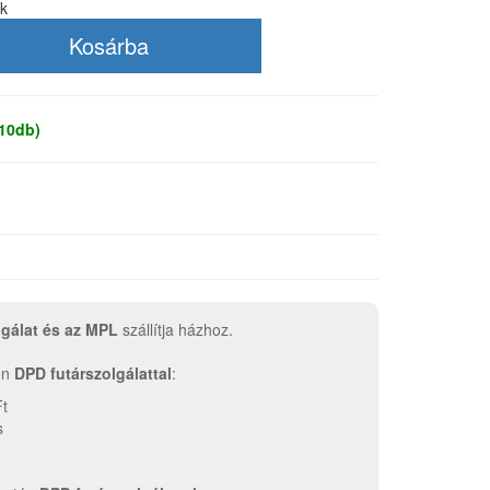
ak
 10db)
lgálat és az MPL
szállítja házhoz.
tén
DPD futárszolgálattal
:
Ft
s