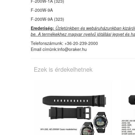
F-200W-1A (323)
F-200W-9A
F-200W-9A (323)
Eredetiség:
Üzletünkben és webáruházunkban kizárólag
be. A termékekhez magyar nyelvű jótállási jegyet és ha
Telefonszámunk: +36-20-239-2000
Email címünk:info@oraker.hu
Ezek is érdekelhetnek