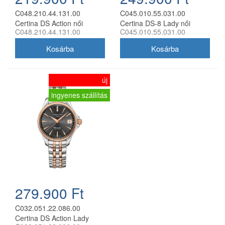
C048.210.44.131.00
C045.010.55.031.00
Certina DS Action női
Certina DS-8 Lady női
C048.210.44.131.00
C045.010.55.031.00
analóg karóra
analóg karóra
új
ingyenes szállítás
279.900 Ft
C032.051.22.086.00
Certina DS Action Lady