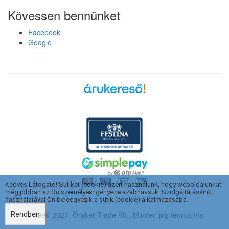
Kövessen bennünket
Facebook
Google
Árukereső, a hiteles
vásárlási kalauz
Kedves Látogató! Sütiket (cookie) azért használunk, hogy weboldalunkat
még jobban az Ön személyes igényeire szabhassuk. Szolgáltatásaink
használatával Ön beleegyezik a sütik (cookie) alkalmazásába.
© 1999-2021. Óraker Trade Kft., Minden jog fenntartva
Rendben