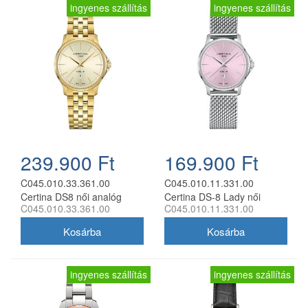
ingyenes szállítás
ingyenes szállítás
239.900 Ft
169.900 Ft
C045.010.33.361.00
C045.010.11.331.00
Certina DS8 női analóg
Certina DS-8 Lady női
C045.010.33.361.00
C045.010.11.331.00
karóra
analóg karóra
ingyenes szállítás
ingyenes szállítás