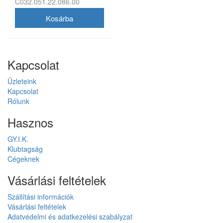
C032.051.22.086.00
Diamonds női analóg karóra
Kapcsolat
Üzleteink
Kapcsolat
Rólunk
Hasznos
GY.I.K.
Klubtagság
Cégeknek
Vásárlási feltételek
Szállítási információk
Vásárlási feltételek
Adatvédelmi és adatkezelési szabályzat