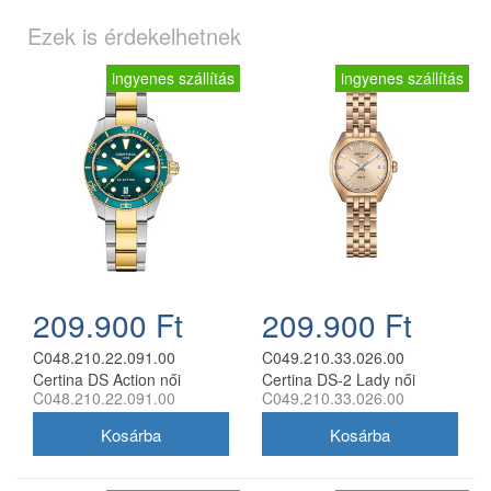
Ezek is érdekelhetnek
ingyenes szállítás
ingyenes szállítás
209.900 Ft
209.900 Ft
C048.210.22.091.00
C049.210.33.026.00
Certina DS Action női
Certina DS-2 Lady női
C048.210.22.091.00
C049.210.33.026.00
analóg karóra
analóg karóra