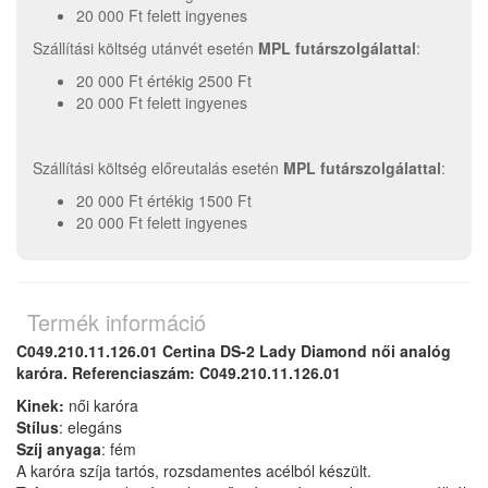
20 000 Ft felett ingyenes
Szállítási költség utánvét esetén
MPL futárszolgálattal
:
20 000 Ft értékig 2500 Ft
20 000 Ft felett ingyenes
Szállítási költség előreutalás esetén
MPL futárszolgálattal
:
20 000 Ft értékig 1500 Ft
20 000 Ft felett ingyenes
Termék információ
C049.210.11.126.01 Certina DS-2 Lady Diamond női analóg
karóra. Referenciaszám: C049.210.11.126.01
Kinek:
női karóra
Stílus
: elegáns
Szíj anyaga
: fém
A karóra szíja tartós, rozsdamentes acélból készült.