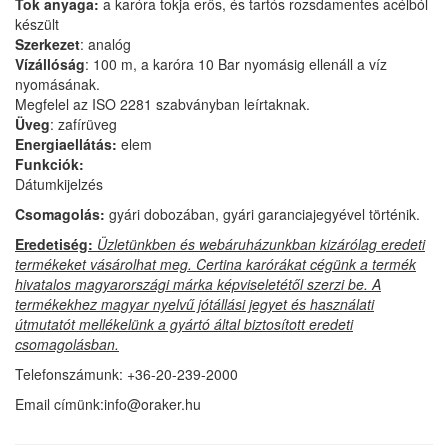
Tok anyaga:
a karóra tokja erős, és tartós rozsdamentes acélból
készült
Szerkezet
: analóg
Vízállóság
: 100 m, a karóra 10 Bar nyomásig ellenáll a víz
nyomásának.
Megfelel az ISO 2281 szabványban leírtaknak.
Üveg
: zafírüveg
Energiaellátás:
elem
Funkciók:
Dátumkijelzés
Csomagolás:
gyári dobozában, gyári garanciajegyével történik.
Eredetiség:
Üzletünkben és webáruházunkban kizárólag eredeti
termékeket vásárolhat meg. Certina karórákat cégünk a termék
hivatalos magyarországi márka képviseletétől szerzi be. A
termékekhez magyar nyelvű jótállási jegyet és használati
útmutatót mellékelünk a gyártó által biztosított eredeti
csomagolásban.
Telefonszámunk: +36-20-239-2000
Email címünk:info@oraker.hu