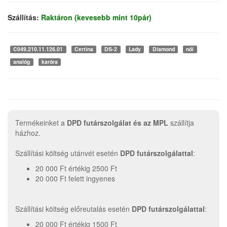
Szállítás:
Raktáron (kevesebb mint 10pár)
C049.210.11.126.01
Certina
DS-2
Lady
Diamond
női
analóg
karóra
Termékeinket a
DPD futárszolgálat és az MPL
szállítja
házhoz.
Szállítási költség utánvét esetén
DPD futárszolgálattal
:
20 000 Ft értékig 2500 Ft
20 000 Ft felett ingyenes
Szállítási költség előreutalás esetén
DPD futárszolgálattal
:
20 000 Ft értékig 1500 Ft