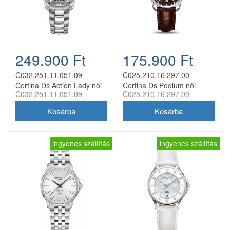
249.900 Ft
175.900 Ft
C032.251.11.051.09
C025.210.16.297.00
Certina Ds Action Lady női
Certina Ds Podium női
C032.251.11.051.09
C025.210.16.297.00
analóg karóra
analóg karóra
ingyenes szállítás
ingyenes szállítás