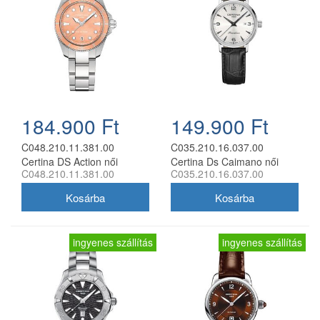
184.900 Ft
149.900 Ft
C048.210.11.381.00
C035.210.16.037.00
Certina DS Action női
Certina Ds Caimano női
C048.210.11.381.00
C035.210.16.037.00
analóg karóra
analóg karóra
ingyenes szállítás
ingyenes szállítás