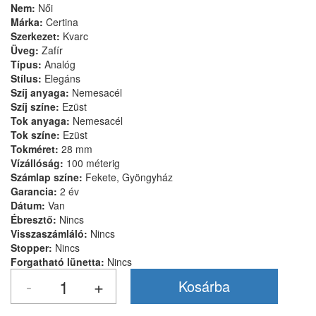
Nem:
Női
Márka:
Certina
Szerkezet:
Kvarc
Üveg:
Zafír
Típus:
Analóg
Stílus:
Elegáns
Szíj anyaga:
Nemesacél
Szíj színe:
Ezüst
Tok anyaga:
Nemesacél
Tok színe:
Ezüst
Tokméret:
28 mm
Vízállóság:
100 méterig
Számlap színe:
Fekete, Gyöngyház
Garancia:
2 év
Dátum:
Van
Ébresztő:
Nincs
Visszaszámláló:
Nincs
Stopper:
Nincs
Forgatható lünetta:
Nincs