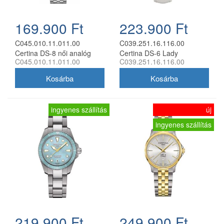
169.900 Ft
223.900 Ft
C045.010.11.011.00
C039.251.16.116.00
Certina DS-8 női analóg
Certina DS-6 Lady
C045.010.11.011.00
C039.251.16.116.00
karóra
Diamonds női analóg karóra
ingyenes szállítás
új
ingyenes szállítás
219.900 Ft
249.900 Ft