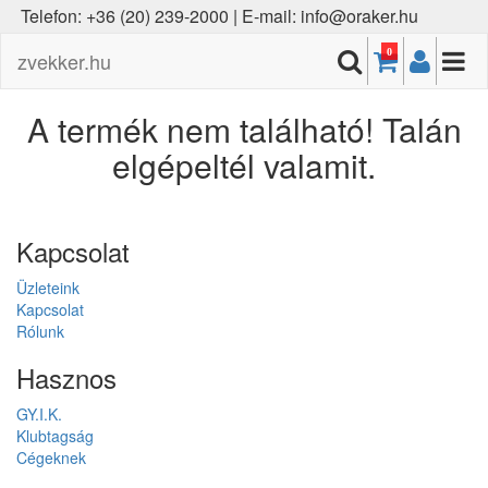
Telefon: +36 (20) 239-2000 | E-mail: info@oraker.hu
0
zvekker.hu
A termék nem található! Talán
elgépeltél valamit.
Kapcsolat
Üzleteink
Kapcsolat
Rólunk
Hasznos
GY.I.K.
Klubtagság
Cégeknek