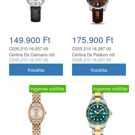
149.900 Ft
175.900 Ft
C035.210.16.037.00
C025.210.16.297.00
Certina Ds Caimano női
Certina Ds Podium női
C035.210.16.037.00
C025.210.16.297.00
analóg karóra
analóg karóra
ingyenes szállítás
ingyenes szállítás