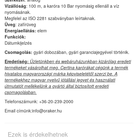
Vízállóság
: 100 m, a karóra 10 Bar nyomásig ellenáll a víz
nyomásának.
Megfelel az ISO 2281 szabványban leírtaknak.
Üveg
: zafírüveg
Energiaellátás:
elem
Funkciók:
Dátumkijelzés
Csomagolás:
gyári dobozában, gyári garanciajegyével történik.
Eredetiség:
Üzletünkben és webáruházunkban kizárólag eredeti
termékeket vásárolhat meg. Certina karórákat cégünk a termék
hivatalos magyarországi márka képviseletétől szerzi be. A
termékekhez magyar nyelvű jótállási jegyet és használati
útmutatót mellékelünk a gyártó által biztosított eredeti
csomagolásban.
Telefonszámunk: +36-20-239-2000
Email címünk:info@oraker.hu
Ezek is érdekelhetnek