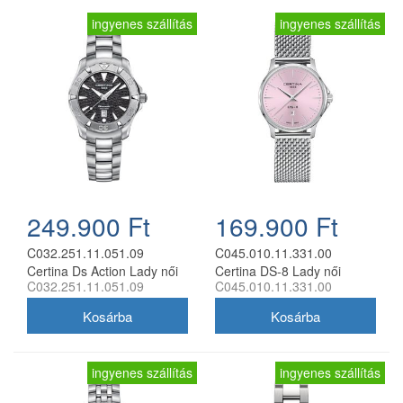
ingyenes szállítás
ingyenes szállítás
249.900 Ft
169.900 Ft
C032.251.11.051.09
C045.010.11.331.00
Certina Ds Action Lady női
Certina DS-8 Lady női
C032.251.11.051.09
C045.010.11.331.00
analóg karóra
analóg karóra
ingyenes szállítás
ingyenes szállítás