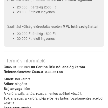
20 000 Ft értékig 2500 Ft
20 000 Ft felett ingyenes
Szállítási költség előreutalás esetén
MPL futárszolgálattal
:
20 000 Ft értékig 1500 Ft
20 000 Ft felett ingyenes
Termék információ
C045.010.33.361.00 Certina DS8 női analóg karóra.
Referenciaszám: C045.010.33.361.00
Kinek:
női karóra
Stílus
: elegáns
Szíj anyaga
: fém
A karóra szíja tartós, rozsdamentes acélból készült.
Tok anyaga:
a karóra tokja erős, és tartós rozsdamentes acélból
készült
Szerkezet
: analóg