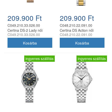
209.900 Ft
209.900 Ft
C049.210.33.026.00
C048.210.22.091.00
Certina DS-2 Lady női
Certina DS Action női
C049.210.33.026.00
C048.210.22.091.00
analóg karóra
analóg karóra
ingyenes szállítás
ingyenes szállítás