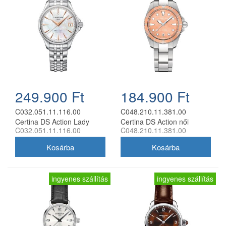
249.900 Ft
184.900 Ft
C032.051.11.116.00
C048.210.11.381.00
Certina DS Action Lady
Certina DS Action női
C032.051.11.116.00
C048.210.11.381.00
Diamonds női analóg karóra
analóg karóra
ingyenes szállítás
ingyenes szállítás