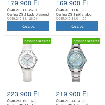
179.900 Ft
169.900 Ft
C049.210.11.126.01
C045.010.11.011.00
Certina DS-2 Lady Diamond
Certina DS-8 női analóg
C049.210.11.126.01
C045.010.11.011.00
női analóg karóra
karóra
ingyenes szállítás
ingyenes szállítás
223.900 Ft
219.900 Ft
C039.251.16.116.00
C048.210.44.131.00