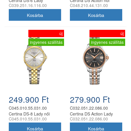
Certina DS-6 Lady
Certina DS Action női
C039.251.16.116.00
C048.210.44.131.00
Diamonds női analóg karóra
analóg karóra
új
új
ingyenes szállítás
ingyenes szállítás
249.900 Ft
279.900 Ft
C045.010.55.031.00
C032.051.22.086.00
Certina DS-8 Lady női
Certina DS Action Lady
C045.010.55.031.00
C032.051.22.086.00
analóg karóra
Diamonds női analóg karóra