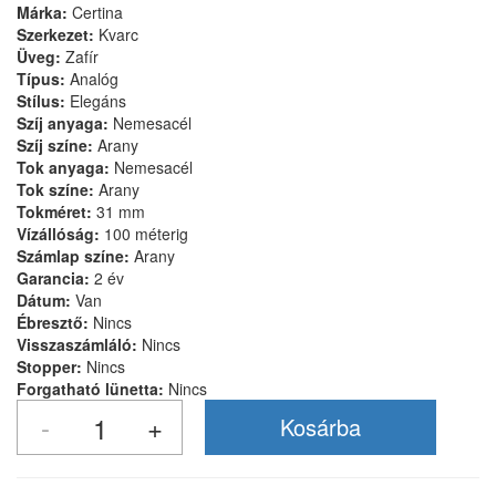
Márka:
Certina
Szerkezet:
Kvarc
Üveg:
Zafír
Típus:
Analóg
Stílus:
Elegáns
Szíj anyaga:
Nemesacél
Szíj színe:
Arany
Tok anyaga:
Nemesacél
Tok színe:
Arany
Tokméret:
31 mm
Vízállóság:
100 méterig
Számlap színe:
Arany
Garancia:
2 év
Dátum:
Van
Ébresztő:
Nincs
Visszaszámláló:
Nincs
Stopper:
Nincs
Forgatható lünetta:
Nincs