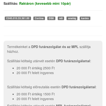
Szállítás:
Raktáron (kevesebb mint 10pár)
C045.010.33.361.00
Certina
DS8
női
analóg
karóra
Termékeinket a
DPD futárszolgálat és az MPL
szállítja
házhoz.
Szállítási költség utánvét esetén
DPD futárszolgálattal
:
20 000 Ft értékig 2500 Ft
20 000 Ft felett ingyenes
Szállítási költség előreutalás esetén
DPD futárszolgálattal
:
20 000 Ft értékig 1500 Ft
20 000 Ft felett ingyenes
Szállítási költség utánvét esetén
MPL futárszolgálattal
: