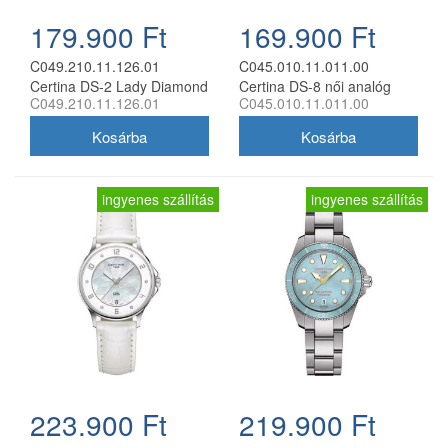
179.900 Ft
169.900 Ft
C049.210.11.126.01
C045.010.11.011.00
Certina DS-2 Lady Diamond
Certina DS-8 női analóg
C049.210.11.126.01
C045.010.11.011.00
női analóg karóra
karóra
ingyenes szállítás
ingyenes szállítás
223.900 Ft
219.900 Ft