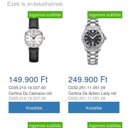
Ezek is érdekelhetnek
ingyenes szállítás
ingyenes szállítás
149.900 Ft
249.900 Ft
C035.210.16.037.00
C032.251.11.051.09
Certina Ds Caimano női
Certina Ds Action Lady női
C035.210.16.037.00
C032.251.11.051.09
analóg karóra
analóg karóra
ingyenes szállítás
ingyenes szállítás