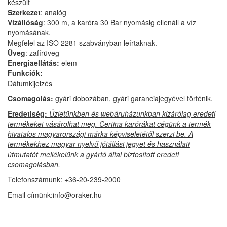
készült
Szerkezet
: analóg
Vízállóság
: 300 m, a karóra 30 Bar nyomásig ellenáll a víz
nyomásának.
Megfelel az ISO 2281 szabványban leírtaknak.
Üveg
: zafírüveg
Energiaellátás:
elem
Funkciók:
Dátumkijelzés
Csomagolás:
gyári dobozában, gyári garanciajegyével történik.
Eredetiség:
Üzletünkben és webáruházunkban kizárólag eredeti
termékeket vásárolhat meg. Certina karórákat cégünk a termék
hivatalos magyarországi márka képviseletétől szerzi be. A
termékekhez magyar nyelvű jótállási jegyet és használati
útmutatót mellékelünk a gyártó által biztosított eredeti
csomagolásban.
Telefonszámunk: +36-20-239-2000
Email címünk:info@oraker.hu