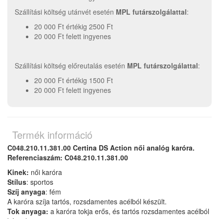
Szállítási költség utánvét esetén
MPL futárszolgálattal
:
20 000 Ft értékig 2500 Ft
20 000 Ft felett ingyenes
Szállítási költség előreutalás esetén
MPL futárszolgálattal
:
20 000 Ft értékig 1500 Ft
20 000 Ft felett ingyenes
Termék információ
C048.210.11.381.00 Certina DS Action női analóg karóra.
Referenciaszám: C048.210.11.381.00
Kinek:
női karóra
Stílus
: sportos
Szíj anyaga
: fém
A karóra szíja tartós, rozsdamentes acélból készült.
Tok anyaga:
a karóra tokja erős, és tartós rozsdamentes acélból