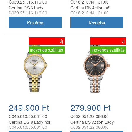
C039.251.16.116.00
C048.210.44.131.00
Certina DS-6 Lady
Certina DS Action női
C039.251.16.116.00
C048.210.44.131.00
Diamonds női analóg karóra
analóg karóra
új
új
ingyenes szállítás
ingyenes szállítás
249.900 Ft
279.900 Ft
C045.010.55.031.00
C032.051.22.086.00
Certina DS-8 Lady női
Certina DS Action Lady
C045.010.55.031.00
C032.051.22.086.00
analóg karóra
Diamonds női analóg karóra