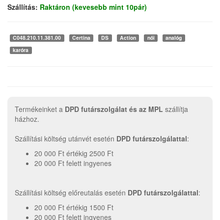
Szállítás:
Raktáron (kevesebb mint 10pár)
C048.210.11.381.00
Certina
DS
Action
női
analóg
karóra
Termékeinket a
DPD futárszolgálat és az MPL
szállítja
házhoz.
Szállítási költség utánvét esetén
DPD futárszolgálattal
:
20 000 Ft értékig 2500 Ft
20 000 Ft felett ingyenes
Szállítási költség előreutalás esetén
DPD futárszolgálattal
:
20 000 Ft értékig 1500 Ft
20 000 Ft felett ingyenes