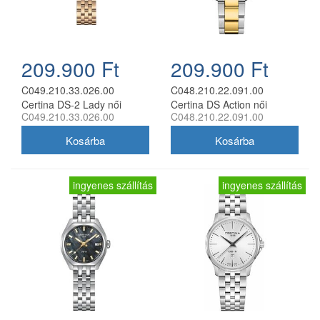
209.900 Ft
209.900 Ft
C049.210.33.026.00
C048.210.22.091.00
Certina DS-2 Lady női
Certina DS Action női
C049.210.33.026.00
C048.210.22.091.00
analóg karóra
analóg karóra
ingyenes szállítás
ingyenes szállítás