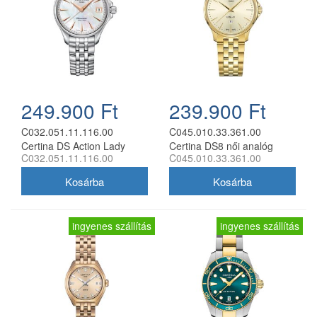
249.900 Ft
239.900 Ft
C032.051.11.116.00
C045.010.33.361.00
Certina DS Action Lady
Certina DS8 női analóg
C032.051.11.116.00
C045.010.33.361.00
Diamonds női analóg karóra
karóra
ingyenes szállítás
ingyenes szállítás