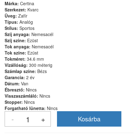
Márka:
Certina
Szerkezet:
Kvarc
Üveg:
Zafír
Típus:
Analóg
Stílus:
Sportos
Szíj anyaga:
Nemesacél
Szíj színe:
Ezüst
Tok anyaga:
Nemesacél
Tok színe:
Ezüst
Tokméret:
34.6 mm
Vízállóság:
300 méterig
Számlap színe:
Bézs
Garancia:
2 év
Dátum:
Van
Ébresztő:
Nincs
Visszaszámláló:
Nincs
Stopper:
Nincs
Forgatható lünetta:
Nincs