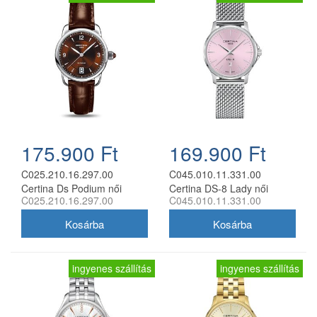
175.900 Ft
169.900 Ft
C025.210.16.297.00
C045.010.11.331.00
Certina Ds Podium női
Certina DS-8 Lady női
C025.210.16.297.00
C045.010.11.331.00
analóg karóra
analóg karóra
ingyenes szállítás
ingyenes szállítás