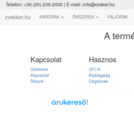
Telefon: +36 (20) 239-2000 | E-mail: info@oraker.hu
zvekker.hu
KARÓRÁK
ÉKSZEREK
FALIÓRÁK
A termé
Kapcsolat
Hasznos
Üzleteink
GY.I.K.
Kapcsolat
Klubtagság
Rólunk
Cégeknek
Árukereső, a hiteles
vásárlási kalauz