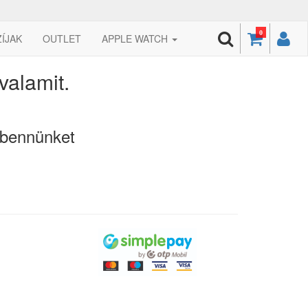
0
ZÍJAK
OUTLET
APPLE WATCH
valamit.
bennünket