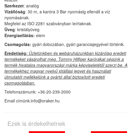
Szerkezet
: analóg
Vízállóság
: 30 m, a karóra 3 Bar nyomásig ellenáll a víz
nyomásának.
Megfelel az ISO 2281 szabványban leírtaknak.
Üveg
: kristályüveg
Energiaellátás:
elem
Csomagolás:
gyári dobozában, gyári garanciajegyével történik.
Eredetiség:
Üzletünkben és webáruházunkban kizárólag eredeti
termékeket vásárolhat meg. Tommy Hilfiger karórákat cégünk a
termék hivatalos magyarországi márka képviseletétől szerzi be. A
termékekhez magyar nyelvű jótállási jegyet és használati
útmutatót mellékelünk a gyártó által biztosított eredeti
csomagolásban.
Telefonszámunk: +36-20-239-2000
Email címünk:info@oraker.hu
Ezek is érdekelhetnek