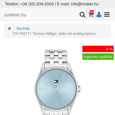
Telefon: +36 (20) 239-2000 | E-mail: info@oraker.hu
0
zvekker.hu
Karórák
TH1782771 Tommy Hilfiger Jade női analóg karóra
-5 %
ingyenes szállítás