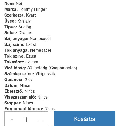
Nem:
Női
Márka:
Tommy Hilfiger
Szerkezet:
Kvarc
Üveg:
Kristály
Típus:
Analóg
Stílus:
Divatos
Szíj anyaga:
Nemesacél
Szíj színe:
Ezüst
Tok anyaga:
Nemesacél
Tok színe:
Ezüst
Tokméret:
32 mm
Vízállóság:
30 méterig (Cseppmentes)
Számlap színe:
Világoskék
Garancia:
2 év
Dátum:
Nincs
Ébresztő:
Nincs
Visszaszámláló:
Nincs
Stopper:
Nincs
Forgatható lünetta:
Nincs