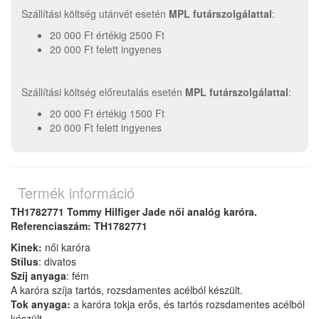
Szállítási költség utánvét esetén
MPL futárszolgálattal
:
20 000 Ft értékig 2500 Ft
20 000 Ft felett ingyenes
Szállítási költség előreutalás esetén
MPL futárszolgálattal
:
20 000 Ft értékig 1500 Ft
20 000 Ft felett ingyenes
Termék információ
TH1782771 Tommy Hilfiger Jade női analóg karóra.
Referenciaszám: TH1782771
Kinek:
női
karóra
Stílus
: divatos
Szíj anyaga
: fém
A karóra szíja tartós, rozsdamentes acélból készült.
Tok anyaga:
a karóra tokja erős, és tartós rozsdamentes acélból
készült