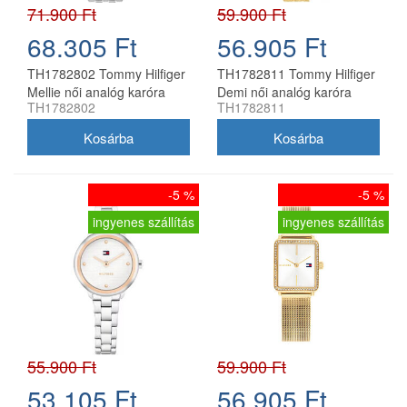
71.900 Ft
59.900 Ft
68.305 Ft
56.905 Ft
TH1782802 Tommy Hilfiger
TH1782811 Tommy Hilfiger
Mellie női analóg karóra
Demi női analóg karóra
TH1782802
TH1782811
-5 %
-5 %
ingyenes szállítás
ingyenes szállítás
55.900 Ft
59.900 Ft
53.105 Ft
56.905 Ft