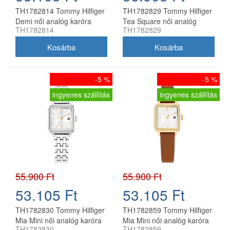
TH1782814 Tommy Hilfiger
TH1782829 Tommy Hilfiger
Demi női analóg karóra
Tea Square női analóg
TH1782814
TH1782829
karóra
-5 %
-5 %
ingyenes szállítás
ingyenes szállítás
55.900 Ft
55.900 Ft
53.105 Ft
53.105 Ft
TH1782830 Tommy Hilfiger
TH1782859 Tommy Hilfiger
Mia Mini női analóg karóra
Mia Mini női analóg karóra
TH1782830
TH1782859