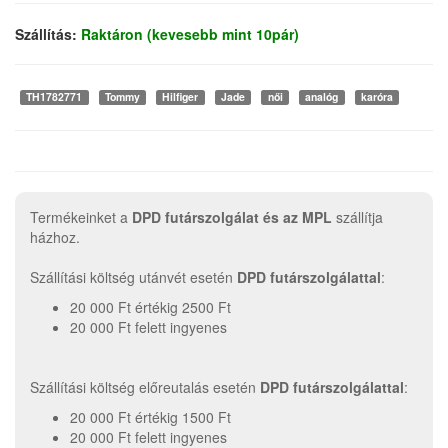
Szállítás:
Raktáron (kevesebb mint 10pár)
TH1782771
Tommy
Hilfiger
Jade
női
analóg
karóra
Termékeinket a
DPD futárszolgálat és az MPL
szállítja
házhoz.
Szállítási költség utánvét esetén
DPD futárszolgálattal
:
20 000 Ft értékig 2500 Ft
20 000 Ft felett ingyenes
Szállítási költség előreutalás esetén
DPD futárszolgálattal
:
20 000 Ft értékig 1500 Ft
20 000 Ft felett ingyenes