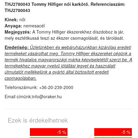
THJ2780043 Tommy Hilfiger női karkötő. Referenciaszám:
THJ2780043
Kinek:
női
Anyaga:
nemesacél
Megjegyzés:
A Tommy Hilfiger ékszerekhez díszdoboz is jár,
mely esztétikussá teszi az ékszer csomagolását, és tárolását.
Eredetiség:
Üzletünkben és webáruházunkban kizárólag eredeti
termékeket vásárolhat meg. Tommy Hilfiger ékszereket cégünk a
termék hivatalos magyarországi márka képviseletétől szerzi be. A
termékekhez magyar nyelvű jótállási jegyet és használati
útmutatót mellékelünk a gyártó által biztosított eredeti
csomagolásban.
Telefonszámunk: +36-20-239-2000
Email címünk:info@oraker.hu
Ezek is érdekelhetnek
-5 %
-5 %