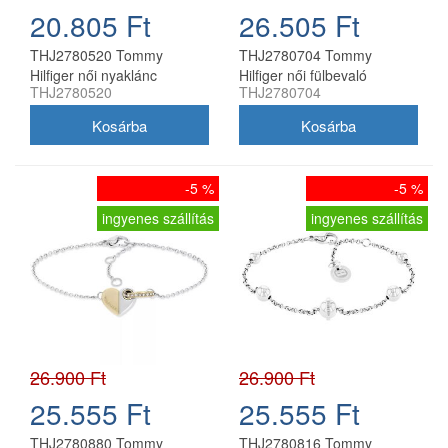
20.805 Ft
26.505 Ft
THJ2780520 Tommy
THJ2780704 Tommy
Hilfiger női nyaklánc
Hilfiger női fülbevaló
THJ2780520
THJ2780704
-5 %
-5 %
ingyenes szállítás
ingyenes szállítás
26.900 Ft
26.900 Ft
25.555 Ft
25.555 Ft
THJ2780880 Tommy
THJ2780816 Tommy