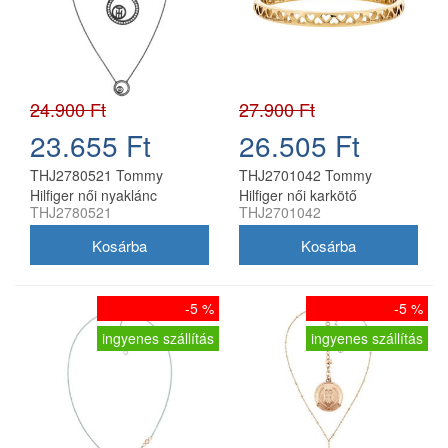
24.900 Ft
27.900 Ft
23.655 Ft
26.505 Ft
THJ2780521 Tommy
THJ2701042 Tommy
Hilfiger női nyaklánc
Hilfiger női karkötő
THJ2780521
THJ2701042
-5 %
-5 %
ingyenes szállítás
ingyenes szállítás