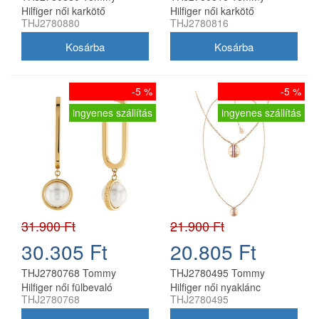
Hilfiger női karkötő
Hilfiger női karkötő
THJ2780880
THJ2780816
-5 %
-5 %
ingyenes szállítás
ingyenes szállítás
31.900 Ft
21.900 Ft
30.305 Ft
20.805 Ft
THJ2780768 Tommy
THJ2780495 Tommy
Hilfiger női fülbevaló
Hilfiger női nyaklánc
THJ2780768
THJ2780495