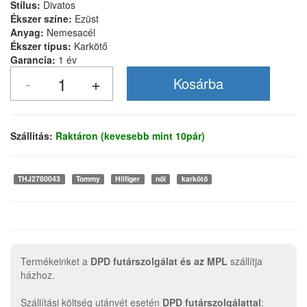
Stílus:
Divatos
Ékszer színe:
Ezüst
Anyag:
Nemesacél
Ékszer típus:
Karkötő
Garancia:
1 év
Szállítás:
Raktáron (kevesebb mint 10pár)
THJ2780043
Tommy
Hilfiger
női
karkötő
Termékeinket a
DPD futárszolgálat és az MPL
szállítja
házhoz.
Szállítási költség utánvét esetén
DPD futárszolgálattal
: