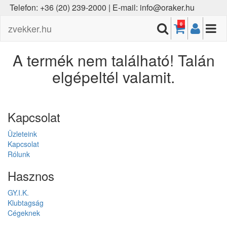
Telefon: +36 (20) 239-2000 | E-mail: info@oraker.hu
0
zvekker.hu
A termék nem található! Talán
elgépeltél valamit.
Kapcsolat
Üzleteink
Kapcsolat
Rólunk
Hasznos
GY.I.K.
Klubtagság
Cégeknek