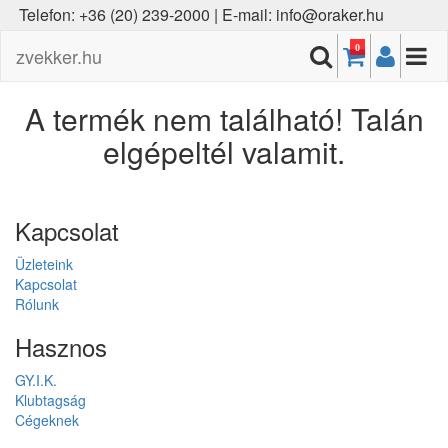
Telefon: +36 (20) 239-2000 | E-mail: info@oraker.hu
0
zvekker.hu
A termék nem található! Talán
elgépeltél valamit.
Kapcsolat
Üzleteink
Kapcsolat
Rólunk
Hasznos
GY.I.K.
Klubtagság
Cégeknek