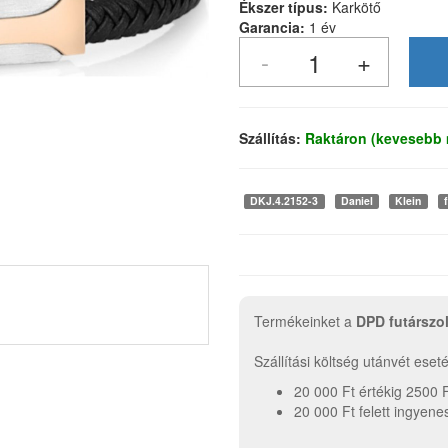
Ékszer típus:
Karkötő
Garancia:
1 év
Szállítás:
Raktáron (kevesebb 
DKJ.4.2152-3
Daniel
Klein
Termékeinket a
DPD futárszo
Szállítási költség utánvét ese
20 000 Ft értékig 2500 
20 000 Ft felett ingyene