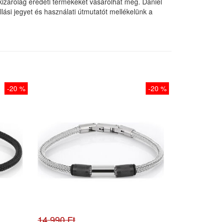
izárólag eredeti termékeket vásárolhat meg. Daniel
ási jegyet és használati útmutatót mellékelünk a
-20 %
-20 %
14.990 Ft