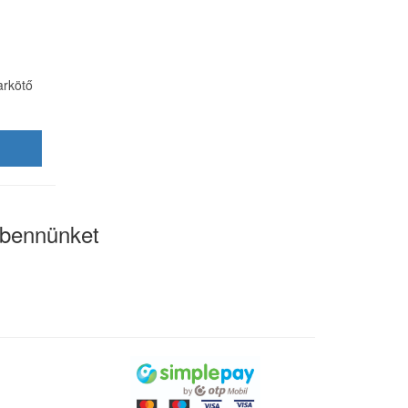
arkötő
bennünket