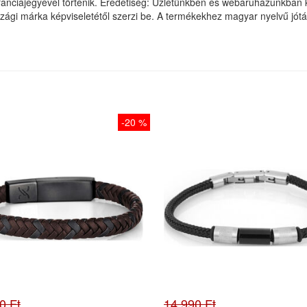
nciajegyével történik. Eredetiség: Üzletünkben és webáruházunkban k
ági márka képviseletétől szerzi be. A termékekhez magyar nyelvű jótáll
-20 %
0 Ft
14.990 Ft