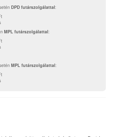
esetén
DPD futárszolgálattal
:
Ft
s
tén
MPL futárszolgálattal
:
Ft
s
esetén
MPL futárszolgálattal
:
Ft
s