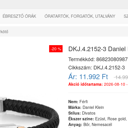
ÉBRESZTŐ ÓRÁK
ÓRATARTÓK, FORGATÓK, UTALVÁNY
S
rkötő
DKJ.4.2152-3 Daniel K
-20 %
Termékkód:
86823080987
Cikkszám:
DKJ.4.2152-3
Ár:
11.992 Ft
14.99
Akció időtartama:
2026-08-10 -
Nem:
Férfi
Márka:
Daniel Klein
Stílus:
Divatos
Ékszer színe:
Ezüst, Rose gold,
Anyag:
Bőr, Nemesacél