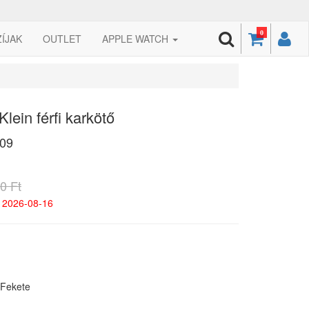
0
ZÍJAK
OUTLET
APPLE WATCH
lein férfi karkötő
09
0 Ft
 2026-08-16
 Fekete