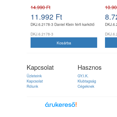
14.990 Ft
10.90
11.992 Ft
8.7
DKJ.6.2178-3 Daniel Klein férfi karkötő
DKJ.6.2
DKJ.6.2178-3
DKJ.6.
Kapcsolat
Hasznos
Üzleteink
GY.I.K.
Kapcsolat
Klubtagság
Rólunk
Cégeknek
Árukereső, a hiteles