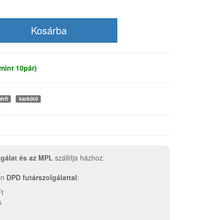
mint 10pár)
férfi
karkötő
lgálat és az MPL
szállítja házhoz.
tén
DPD futárszolgálattal
:
Ft
s