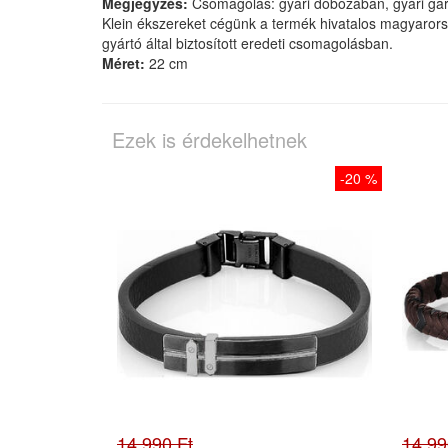
Megjegyzés:
Csomagolás: gyári dobozában, gyári gara
Klein ékszereket cégünk a termék hivatalos magyarorsz
gyártó által biztosított eredeti csomagolásban.
Méret:
22 cm
Ezek is érdekelhetnek
-20 %
14.990 Ft
14.99